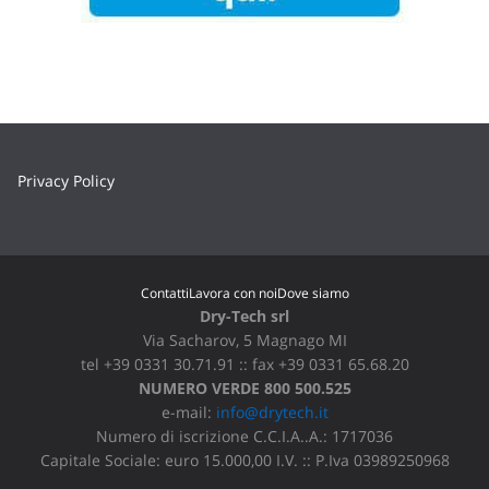
Privacy Policy
Contatti
Lavora con noi
Dove siamo
Dry-Tech srl
Via Sacharov, 5 Magnago MI
tel +39 0331 30.71.91 :: fax +39 0331 65.68.20
NUMERO VERDE 800 500.525
e-mail:
info@drytech.it
Numero di iscrizione C.C.I.A..A.: 1717036
Capitale Sociale: euro 15.000,00 I.V. :: P.Iva 03989250968